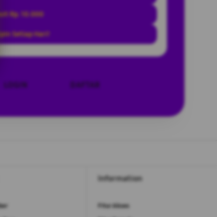
it Rp. 10.000
pin Setiap Hari!
LOGIN
DAFTAR
Information
ber
Fitur Akses