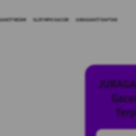
GAN77 RESMI
SLOT MPO GACOR
JURAGAN77 DAFTAR
JURAGAN
Gacor
Terp