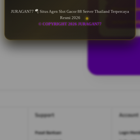
Minimal Depos
JURAGAN77 🪂 Situs Agen Slot Gacor 88 Server Thailand Terpercaya
Resmi 2026
Jackpot FreeS
© COPYRIGHT 2026 JURAGAN77
Support
Account
Pusat Bantuan
Login Mem