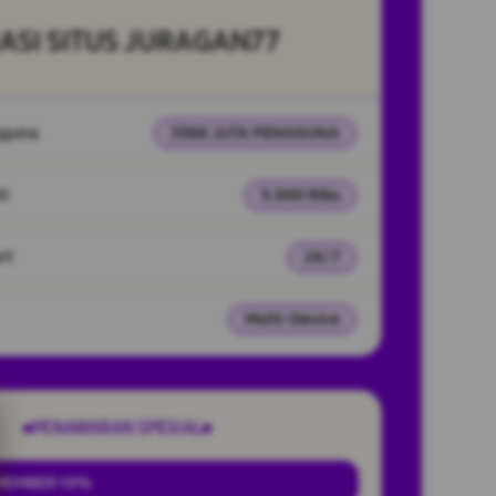
ASI SITUS JURAGAN77
gguna
3388 JUTA PENGGUNA
it
5.000 Ribu
rt
24/7
Multi-Device
PENAWARAN SPESIAL
MEMBER 10%