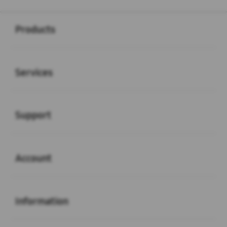
Buka
Footer Navigation
Products
Buka
Services
Buka
Support
Buka
Account
Buka
Information
Buka