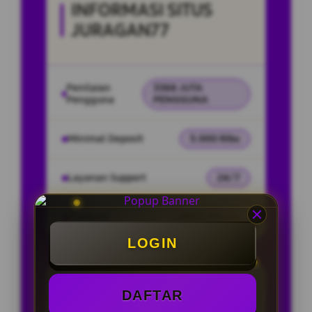
INFORMASI SITUS
JURAGAN77
Penilaian
3388 JUTA
Pengguna
PENGGUNA
Minimal Deposit
5.000 Ribu
Layanan Support
24/7
Platform
Multi-Device
LOGIN
PENAWARAN SPESIAL
DAFTAR