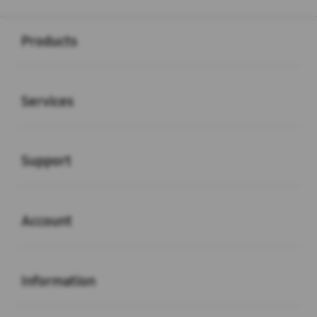
Buka
Footer Navigation
Products
Buka
Services
Buka
Support
Buka
Account
Buka
Information
Buka