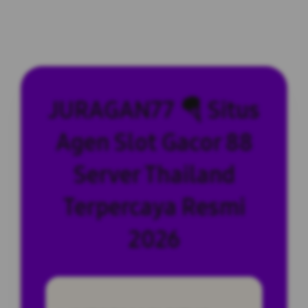
JURAGAN77 🪂 Situs
Agen Slot Gacor 88
Server Thailand
Terpercaya Resmi
2026